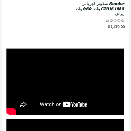
Rooder سكوتر كهربائي
GT01S 1650 واط 960 واط
ساعة
R
$
1,470.00
a
t
e
d
0
o
u
t
o
f
5