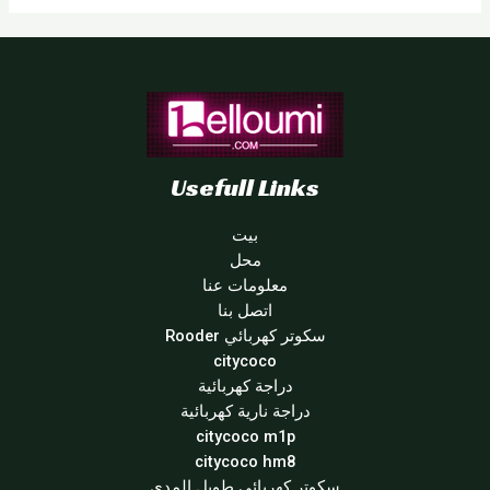
Usefull Links
بيت
محل
معلومات عنا
اتصل بنا
سكوتر كهربائي Rooder
citycoco
دراجة كهربائية
دراجة نارية كهربائية
citycoco m1p
citycoco hm8
سكوتر كهربائي طويل المدى