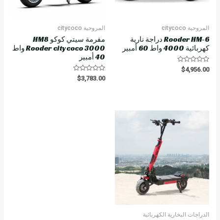
المروحية citycoco
المروحية citycoco
Rooder HM-6 دراجة نارية
مفرمة سيتي كوكو HM8
كهربائية 4000 واط 60 أمبير
Rooder citycoco 3000 واط
40 أمبير
R
$
4,956.00
a
R
$
3,783.00
t
a
e
t
d
e
0
d
o
0
u
o
t
u
o
t
f
o
5
f
5
الدراجات البخارية الكهربائية