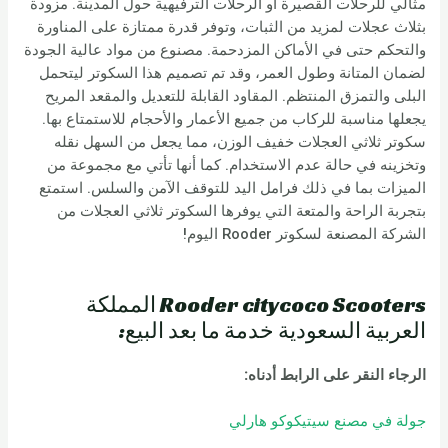
مثالي للرحلات القصيرة أو الرحلات الترفيهية حول المدينة. مزودة
بثلاث عجلات لمزيد من الثبات، وتوفر قدرة ممتازة على المناورة
والتحكم حتى في الأماكن المزدحمة. مصنوع من مواد عالية الجودة
لضمان المتانة وطول العمر، وقد تم تصميم هذا السكوتر ليتحمل
البلى والتمزق المنتظم. المقاود القابلة للتعديل والمقعد المريح
يجعلها مناسبة للركاب من جميع الأعمار والأحجام للاستمتاع بها.
سكوتر ثلاثي العجلات خفيف الوزن، مما يجعل من السهل نقله
وتخزينه في حالة عدم الاستخدام. كما أنها تأتي مع مجموعة من
الميزات بما في ذلك فرامل اليد للتوقف الآمن والسلس. استمتع
بتجربة الراحة والمتعة التي يوفرها السكوتر ثلاثي العجلات من
الشركة المصنعة لسكوتر Rooder اليوم!
Rooder citycoco Scooters المملكة
العربية السعودية خدمة ما بعد البيع:
الرجاء النقر على الرابط أدناه
:
جولة في مصنع سيتيكوكو هارلي