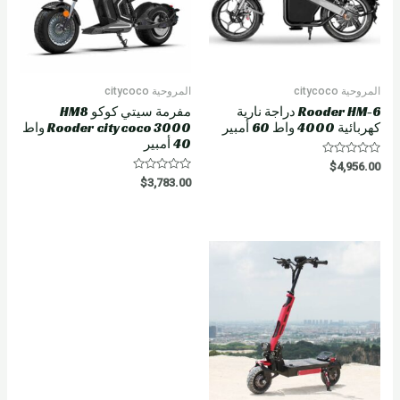
المروحية citycoco
المروحية citycoco
Rooder HM-6 دراجة نارية
مفرمة سيتي كوكو HM8
كهربائية 4000 واط 60 أمبير
Rooder citycoco 3000 واط
40 أمبير
R
$
4,956.00
a
R
$
3,783.00
t
a
e
t
d
e
0
d
o
0
u
o
t
u
o
t
f
o
5
f
5