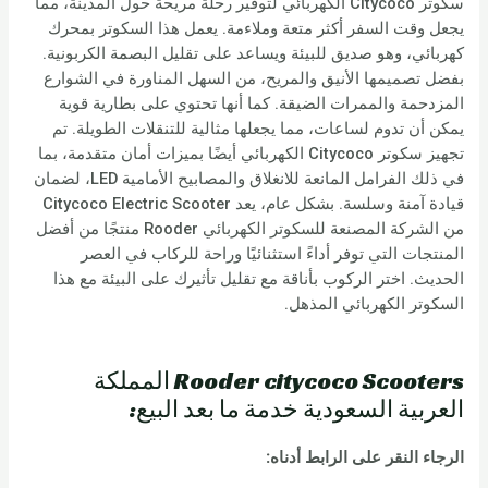
سكوتر Citycoco الكهربائي لتوفير رحلة مريحة حول المدينة، مما
يجعل وقت السفر أكثر متعة وملاءمة. يعمل هذا السكوتر بمحرك
كهربائي، وهو صديق للبيئة ويساعد على تقليل البصمة الكربونية.
بفضل تصميمها الأنيق والمريح، من السهل المناورة في الشوارع
المزدحمة والممرات الضيقة. كما أنها تحتوي على بطارية قوية
يمكن أن تدوم لساعات، مما يجعلها مثالية للتنقلات الطويلة. تم
تجهيز سكوتر Citycoco الكهربائي أيضًا بميزات أمان متقدمة، بما
في ذلك الفرامل المانعة للانغلاق والمصابيح الأمامية LED، لضمان
قيادة آمنة وسلسة. بشكل عام، يعد Citycoco Electric Scooter
من الشركة المصنعة للسكوتر الكهربائي Rooder منتجًا من أفضل
المنتجات التي توفر أداءً استثنائيًا وراحة للركاب في العصر
الحديث. اختر الركوب بأناقة مع تقليل تأثيرك على البيئة مع هذا
السكوتر الكهربائي المذهل.
Rooder citycoco Scooters المملكة
العربية السعودية خدمة ما بعد البيع:
الرجاء النقر على الرابط أدناه
: