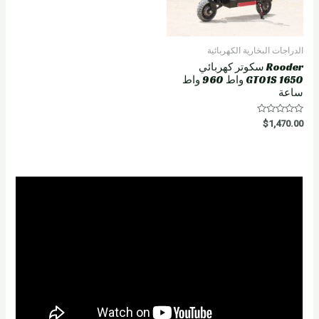
الدراجات البخارية الكهربائية
Rooder سكوتر كهربائي
GT01S 1650 واط 960 واط
ساعة
R
$
1,470.00
a
t
e
d
0
o
u
t
o
f
5