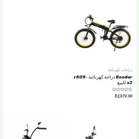
دراجات كهربائية
Rooder دراجة كهربائية r809-
s3 للبيع
R
$
2,370.00
a
t
e
d
0
o
u
t
o
f
5