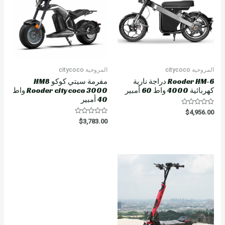
المروحية citycoco
المروحية citycoco
Rooder HM-6 دراجة نارية
مفرمة سيتي كوكو HM8
كهربائية 4000 واط 60 أمبير
Rooder citycoco 3000 واط
40 أمبير
R
$
4,956.00
a
R
$
3,783.00
t
a
e
t
d
e
0
d
o
0
u
o
t
u
o
t
f
o
5
f
5