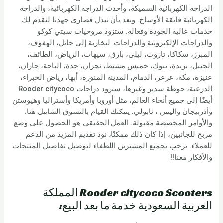
الدراجة الكهربائية السميكة، وأحدث الدراجة الكهربائية، والدراجة
الكهربائية فائقة الأوساخ. ونعد بأن نبذل قصارى جهدنا لنقدم لك
خدمات عالية الجودة وفعالة. ستزود مروحيات سيتي كوكو
والدراجات الإلكترونية والدراجات البخارية إلى حائل، الهفوف،
المبرز، سكاكا، تاروت، ليلى، بارق، سيهات، الرياض، الطائف،
الجبيل، بريدة، تبوك، خميس مشيط، نجران، جدة، الباحة، جازان،
عنيزة، مكة، عرعر، الدمام، المدينة المنورة، أبها، رياض الخبراء،
الدرعية، حوطة سدير وغيرها، ستزود دراجات Rooder citycoco
أيضًا إلى جميع أنحاء العالم، مثل أوروبا وأمريكا وأستراليا وهيوستن
وأذربيجان واليمن ، نابولي. يمكنك القيام بالتسوق الشامل هنا.
والأوامر المخصصة مقبولة. العمل الحقيقي هو الحصول على وضع
مربح للجانبين، إذا كان ذلك ممكنًا، نود تقديم المزيد من الدعم
للعملاء. نرحب بجميع المشترين اللطفاء لتوصيل تفاصيل المنتجات
والأفكار معنا!!
Rooder citycoco Scooters المملكة
العربية السعودية خدمة ما بعد البيع: