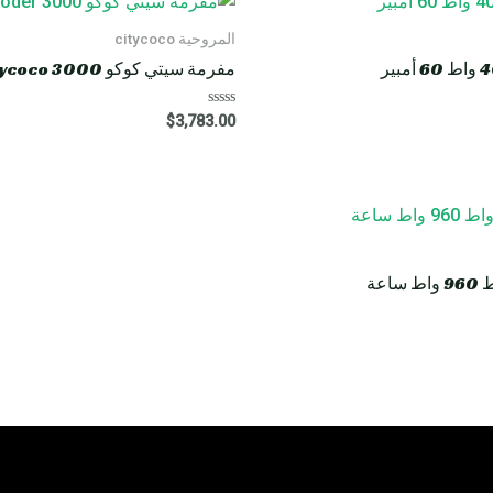
المروحية citycoco
مفرمة سيتي كوكو HM8 Rooder citycoco 3000 واط 40 أمبير
R
$
3,783.00
a
t
e
d
0
o
u
t
o
f
5