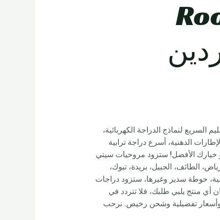
بائية – Rooder
ردين
يم السريع لنماذج الدراجة الكهربائية،
بقدرة 750 وات، والدراجة الكهربائية ذات الإطارات الدهنية، أسرع دراجة ترابية
هو خيارك الأفضل! ستزود مروحيات سيتي
ياض، الطائف، الجبيل، بريدة، تبوك،
رعية، حوطة سدير وغيرها، ستزود دراجات
 إذا كان أي منتج يلبي طلبك، فلا تتردد في
ة وأسعار تفضيلية وشحن رخيص. نرحب