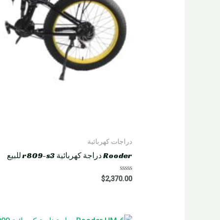
دراجات كهربائية
Rooder دراجة كهربائية r809-s3 للبيع
R
$
2,370.00
a
t
e
d
0
o