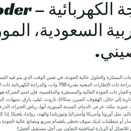
نماذج الدراجة الكهر
بية السعودية، المو
يني.
نتجات الممتازة والحلول عالية الجودة، في نفس الوقت الذي يتم فيه التسل
والدراجة الكهربائية الصغيرة 36 فولت، والدراجة ذات الإطارات الدهنية 
الغيار ذات الجودة العالية والمستقرة والتنافسية، فإن اسم الشركة 
ارية إلى حائل، الهفوف، المبرز، سكاكا، تاروت، ليلى، بارق، سيهات، الر
نيزة، مكة، عرعر، الدمام، المدينة المنورة، أبها، رياض الخبراء، الد
ميع أنحاء العالم، مثل أوروبا وأمريكا وأستراليا ونيوزيلندا والهند، رواندا، بلجيكا.
تفسار أو متطلبات لديك سوف تحظى باهتمام سريع وبضائع عالية الجود
لم للاتصال أو الزيارة لمناقشة التعاون من أجل مستقبل أفضل!