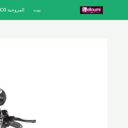
خطي
تصفّح
بيت
المروحية CITYCOCO
لى
المقالات
لمحتوى