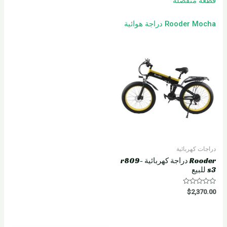
قطعة منفصلة
Rooder Mocha دراجة هوائية
دراجات كهربائية
Rooder دراجة كهربائية r809-
s3 للبيع
R
$
2,370.00
a
t
e
d
0
o