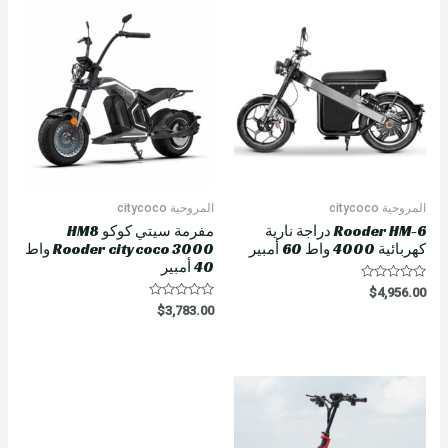
u
t
o
f
5
المروحية citycoco
المروحية citycoco
Rooder HM-6 دراجة نارية
مفرمة سيتي كوكو HM8
كهربائية 4000 واط 60 أمبير
Rooder citycoco 3000 واط
40 أمبير
R
$
4,956.00
a
R
$
3,783.00
t
a
e
t
d
e
0
d
o
0
u
o
t
u
o
t
f
o
5
f
5