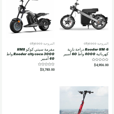
f
5
المروحية citycoco
المروحية citycoco
Rooder HM-6 دراجة نارية
مفرمة سيتي كوكو HM8
كهربائية 4000 واط 60 أمبير
Rooder citycoco 3000 واط
40 أمبير
R
$
4,956.00
a
R
$
3,783.00
t
a
e
t
d
e
0
d
o
0
u
o
t
u
o
t
f
o
5
f
5