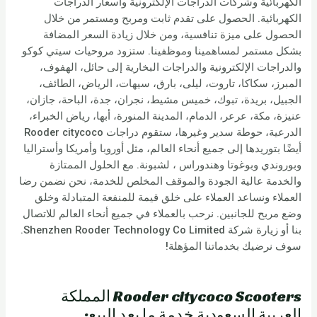
الكهربائية وشركات الدراجات الإلكترونية وأسعار الدراجات
الكهربائية. الحصول على تقدم ثابت ومربح ومستمر من خلال
الحصول على ميزة تنافسية، ومن خلال زيادة السعر المضافة
بشكل مستمر لمساهمينا وموظفينا. ستزود مروحيات سيتي كوكو
والدراجات الإلكترونية والدراجات البخارية إلى حائل، الهفوف،
المبرز، سكاكا، تاروت، ليلى، بارق، سيهات، الرياض، الطائف،
الجبيل، بريدة، تبوك، خميس مشيط، نجران، جدة، الباحة، جازان،
عنيزة، مكة، عرعر، الدمام، المدينة المنورة، أبها، رياض الخبراء،
الدرعية، حوطة سدير وغيرها، ستقوم دراجات Rooder citycoco
أيضًا بتوريدها إلى جميع أنحاء العالم، مثل أوروبا وأمريكا وأستراليا
وبوروندي وبوغوتا وهندوراس ، لشبونة. مع الحلول الممتازة
والخدمة عالية الجودة والموقف المخلص للخدمة، نحن نضمن رضا
العملاء ونساعد العملاء على خلق قيمة للمنفعة المتبادلة وخلق
وضع مربح للجانبين. نرحب بالعملاء في جميع أنحاء العالم للاتصال
بنا أو زيارة شركة Shenzhen Rooder Technology Co Limited.
سوف نرضيك بخدماتنا المؤهلة!
Rooder citycoco Scooters المملكة
العربية السعودية خدمة ما بعد البيع: