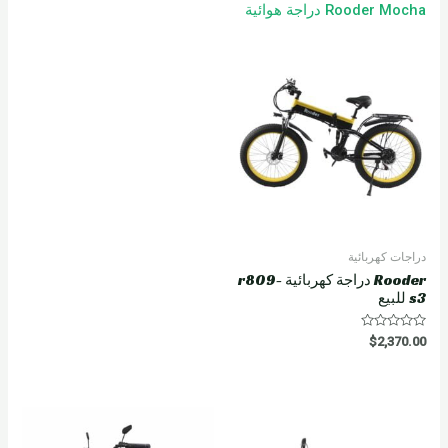
Rooder Mocha دراجة هوائية
دراجات كهربائية
Rooder دراجة كهربائية r809-
s3 للبيع
R
$
2,370.00
a
t
e
d
0
o
u
t
o