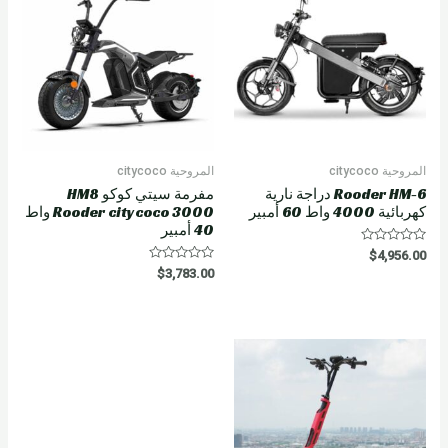
f
5
المروحية citycoco
المروحية citycoco
Rooder HM-6 دراجة نارية
مفرمة سيتي كوكو HM8
كهربائية 4000 واط 60 أمبير
Rooder citycoco 3000 واط
40 أمبير
R
$
4,956.00
a
R
$
3,783.00
t
a
e
t
d
e
0
d
o
0
u
o
t
u
o
t
f
o
5
f
5