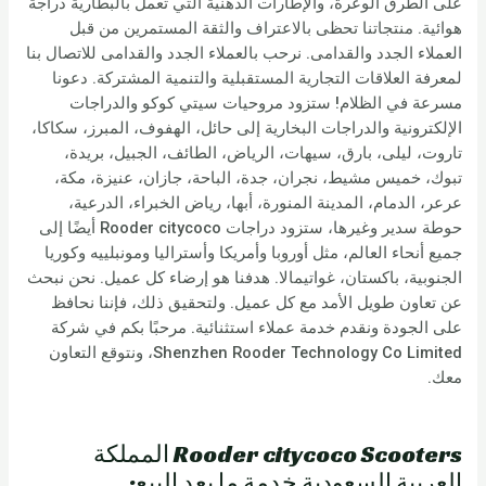
على الطرق الوعرة، والإطارات الدهنية التي تعمل بالبطارية دراجة
هوائية. منتجاتنا تحظى بالاعتراف والثقة المستمرين من قبل
العملاء الجدد والقدامى. نرحب بالعملاء الجدد والقدامى للاتصال بنا
لمعرفة العلاقات التجارية المستقبلية والتنمية المشتركة. دعونا
مسرعة في الظلام! ستزود مروحيات سيتي كوكو والدراجات
الإلكترونية والدراجات البخارية إلى حائل، الهفوف، المبرز، سكاكا،
تاروت، ليلى، بارق، سيهات، الرياض، الطائف، الجبيل، بريدة،
تبوك، خميس مشيط، نجران، جدة، الباحة، جازان، عنيزة، مكة،
عرعر، الدمام، المدينة المنورة، أبها، رياض الخبراء، الدرعية،
حوطة سدير وغيرها، ستزود دراجات Rooder citycoco أيضًا إلى
جميع أنحاء العالم، مثل أوروبا وأمريكا وأستراليا ومونبلييه وكوريا
الجنوبية، باكستان، غواتيمالا. هدفنا هو إرضاء كل عميل. نحن نبحث
عن تعاون طويل الأمد مع كل عميل. ولتحقيق ذلك، فإننا نحافظ
على الجودة ونقدم خدمة عملاء استثنائية. مرحبًا بكم في شركة
Shenzhen Rooder Technology Co Limited، ونتوقع التعاون
معك.
Rooder citycoco Scooters المملكة
العربية السعودية خدمة ما بعد البيع: