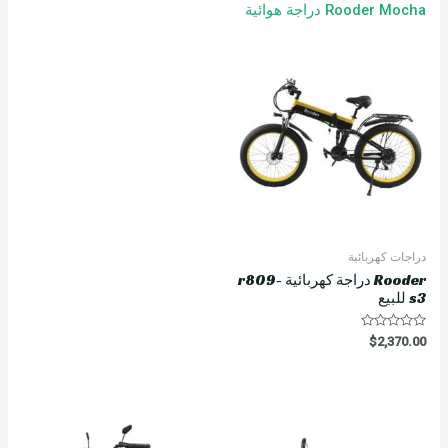
Rooder Mocha دراجة هوائية
دراجات كهربائية
Rooder دراجة كهربائية r809-
s3 للبيع
R
$
2,370.00
a
t
e
d
0
o
u
t
o